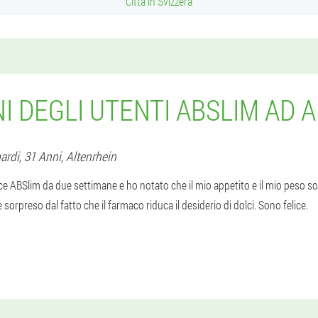
Città in Svizzera
I DEGLI UTENTI ABSLIM AD 
ardi
, 31 Anni,
Altenrhein
e ABSlim da due settimane e ho notato che il mio appetito e il mio peso s
sorpreso dal fatto che il farmaco riduca il desiderio di dolci. Sono felice.