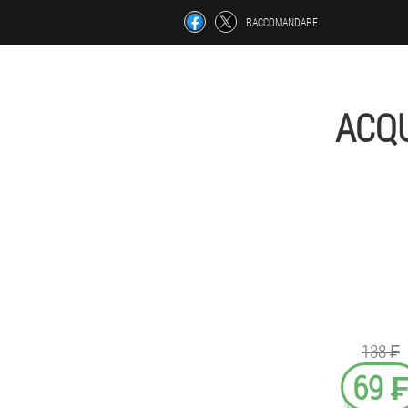
RACCOMANDARE
ACQU
138 ₣
69 