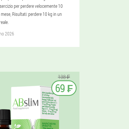
sercizio per perdere velocemente 10
 mese, Risultati: perdere 10 kg in un
eale.
gno 2026
138 ₣
69 ₣