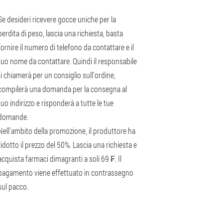
Se desideri ricevere gocce uniche per la
perdita di peso, lascia una richiesta, basta
fornire il numero di telefono da contattare e il
tuo nome da contattare. Quindi il responsabile
ti chiamerà per un consiglio sull'ordine,
compilerà una domanda per la consegna al
tuo indirizzo e risponderà a tutte le tue
domande.
Nell'ambito della promozione, il produttore ha
ridotto il prezzo del 50%. Lascia una richiesta e
acquista farmaci dimagranti a soli 69 ₣. Il
pagamento viene effettuato in contrassegno
sul pacco.