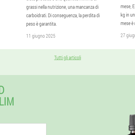
mese, E
grassi nella nutrizione, una mancanza di
kg in un
carboidrati. Di conseguenza, la perdita di
mese è r
peso è garantita.
27 giu
11 giugno 2025
Tutti gli articoli
D
LIM