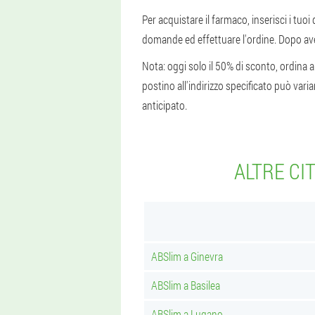
Per acquistare il farmaco, inserisci i tuoi
domande ed effettuare l'ordine. Dopo aver
Nota: oggi solo il 50% di sconto, ordina a 
postino all'indirizzo specificato può va
anticipato.
ALTRE CI
ABSlim a Ginevra
ABSlim a Basilea
ABSlim a Lugano