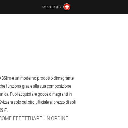
SVIZZERA (IT)
ABSlim è un moderno prodotto dimagrante
che funziona grazie alla sua composizione
unica. Puoi acquistare gocce dimagranti in
Svizzera solo sul sito ufficiale al prezzo di soli
69 ₣.
COME EFFETTUARE UN ORDINE