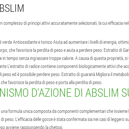
BSLIM
complesso di principi attivi accuratamente selezionati, la cui efficacia nel
è verde Antiossidante e tonico Aiuta ad aumentare i livelli di energia, ottimi
 corpo, che favorisce la perdita di peso e aiuta a perdere peso. Estratto di G
 in tempo senza ingrassare troppe calorie. A causa di questa proprietà, si v
rante L'estratto di radice contiene componenti biologicamente attivi che ac
 di peso ed è possibile perdere peso. Estratto di guaranà Migliora il metabo
l che favorisce la perdita di peso e porta alla perdita di peso.
NISMO D'AZIONE DI ABSLIM 
o è una formula unica composta da componenti complementari che insieme 
i peso. L'efficacia delle gocce è stata confermata sia nei casi di leggero
peso avviene raggiungendo la chetosi.