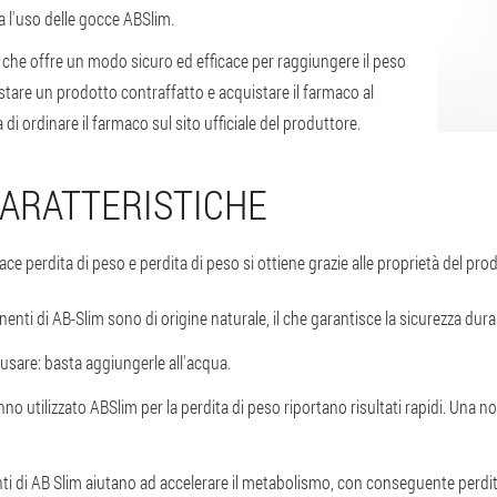
ia l'uso delle gocce ABSlim.
he offre un modo sicuro ed efficace per raggiungere il peso
stare un prodotto contraffatto e acquistare il farmaco al
di ordinare il farmaco sul sito ufficiale del produttore.
CARATTERISTICHE
 perdita di peso e perdita di peso si ottiene grazie alle proprietà del pro
nti di AB-Slim sono di origine naturale, il che garantisce la sicurezza durant
 usare: basta aggiungerle all'acqua.
no utilizzato ABSlim per la perdita di peso riportano risultati rapidi. Una no
i di AB Slim aiutano ad accelerare il metabolismo, con conseguente perdita