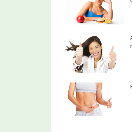
A
r
B