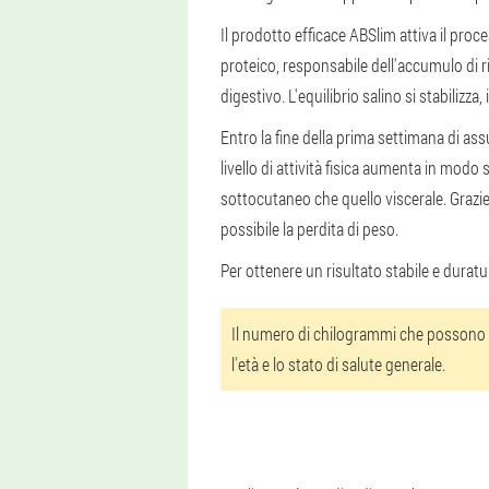
Il prodotto efficace ABSlim attiva il pro
proteico, responsabile dell'accumulo di r
digestivo. L'equilibrio salino si stabilizz
Entro la fine della prima settimana di assu
livello di attività fisica aumenta in mo
sottocutaneo che quello viscerale. Grazie 
possibile la perdita di peso.
Per ottenere un risultato stabile e durat
Il numero di chilogrammi che possono e
l'età e lo stato di salute generale.