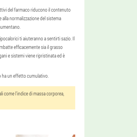
attivi del farmaco riducono il contenuto
e alla normalizzazione del sistema
i aumentano.
ocalorici ti aiuteranno a sentirti sazio. Il
mbatte efficacemente sia il grasso
ani e sistemi viene ripristinata ed è
o ha un effetto cumulativo.
li come l'indice di massa corporea,