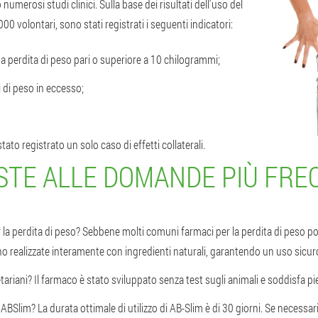
umerosi studi clinici. Sulla base dei risultati dell'uso del
0 volontari, sono stati registrati i seguenti indicatori:
na perdita di peso pari o superiore a 10 chilogrammi;
 di peso in eccesso;
ato registrato un solo caso di effetti collaterali.
STE ALLE DOMANDE PIÙ FRE
r la perdita di peso? Sebbene molti comuni farmaci per la perdita di peso
ono realizzate interamente con ingredienti naturali, garantendo un uso sicur
ariani? Il farmaco è stato sviluppato senza test sugli animali e soddisfa p
Slim? La durata ottimale di utilizzo di AB-Slim è di 30 giorni. Se necessari