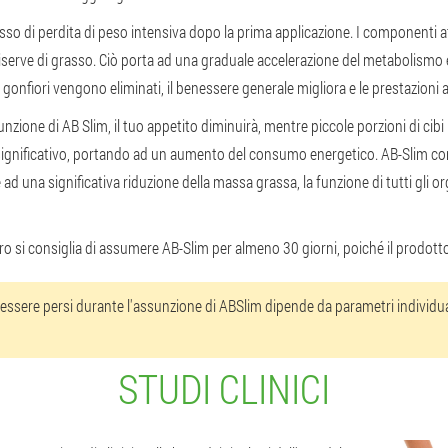
cesso di perdita di peso intensiva dopo la prima applicazione. I componenti 
iserve di grasso. Ciò porta ad una graduale accelerazione del metabolismo 
a, i gonfiori vengono eliminati, il benessere generale migliora e le prestazion
nzione di AB Slim, il tuo appetito diminuirà, mentre piccole porzioni di cibi ip
do significativo, portando ad un aumento del consumo energetico. AB-Slim co
ad una significativa riduzione della massa grassa, la funzione di tutti gli org
uro si consiglia di assumere AB-Slim per almeno 30 giorni, poiché il prodott
ssere persi durante l'assunzione di ABSlim dipende da parametri individua
STUDI CLINICI