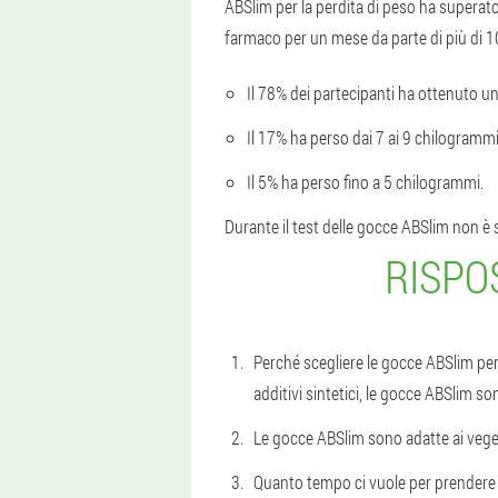
ABSlim per la perdita di peso ha superato n
farmaco per un mese da parte di più di 100
Il 78% dei partecipanti ha ottenuto u
Il 17% ha perso dai 7 ai 9 chilogrammi
Il 5% ha perso fino a 5 chilogrammi.
Durante il test delle gocce ABSlim non è st
RISPO
Perché scegliere le gocce ABSlim pe
additivi sintetici, le gocce ABSlim s
Le gocce ABSlim sono adatte ai veget
Quanto tempo ci vuole per prendere AB