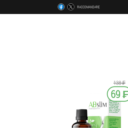
RACCOMANDARE
138 ₣
69 