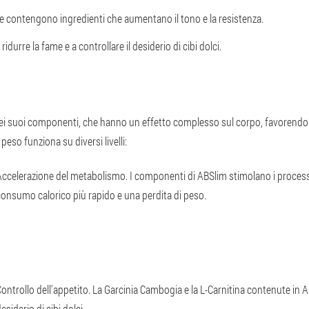
cce contengono ingredienti che aumentano il tono e la resistenza.
ridurre la fame e a controllare il desiderio di cibi dolci.
e dei suoi componenti, che hanno un effetto complesso sul corpo, favorendo 
peso funziona su diversi livelli:
Accelerazione del metabolismo. I componenti di ABSlim stimolano i process
consumo calorico più rapido e una perdita di peso.
ontrollo dell'appetito. La Garcinia Cambogia e la L-Carnitina contenute in A
esiderio di cibi dolci.