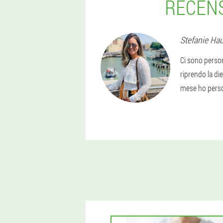
RECENS
Stefanie
Hau
Ci sono person
riprendo la d
mese ho perso