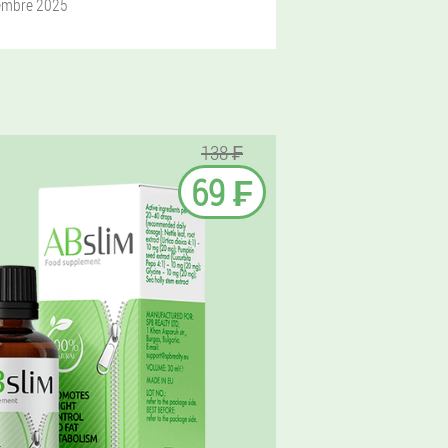
embre 2025
138 ₣
69 ₣