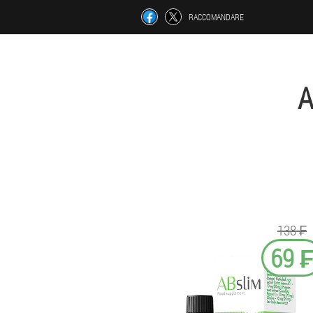
RACCOMANDARE
A
138 ₣
69 