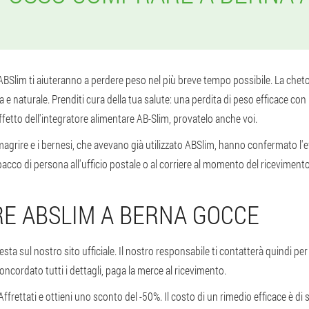
ABSlim ti aiuteranno a perdere peso nel più breve tempo possibile. La cheto
 naturale. Prenditi cura della tua salute: una perdita di peso efficace con l'
fetto dell'integratore alimentare AB-Slim, provatelo anche voi.
agrire e i bernesi, che avevano già utilizzato ABSlim, hanno confermato l'e
pacco di persona all'ufficio postale o al corriere al momento del ricevimento
E ABSLIM A BERNA GOCCE
esta sul nostro sito ufficiale. Il nostro responsabile ti contatterà quindi pe
ncordato tutti i dettagli, paga la merce al ricevimento.
Affrettati e ottieni uno sconto del -50%. Il costo di un rimedio efficace è d