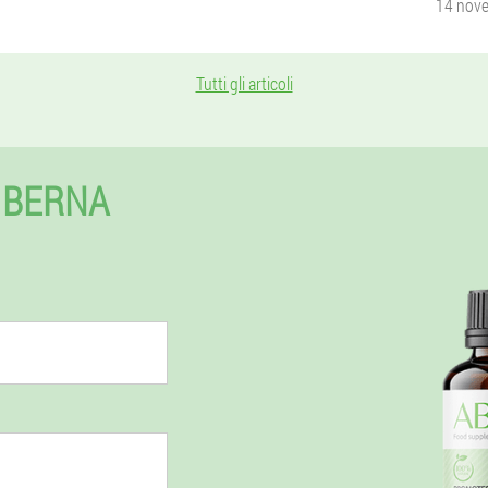
14 nov
Tutti gli articoli
 BERNA