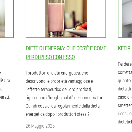
DIETE DI ENERGIA: CHE COS'È E COME
KEFIR
PERDI PESO CON ESSO
Perdere
o
corrett
I produttori di dieta energetica, che
i! Ora
quanto t
descrivono le proprietà vantaggiose e
a,
dieta di
l'effetto terapeutico dei loro prodotti,
arati.
caso di
riguardano i "luoghi malati" dei consumatori.
smetter
Quindi cosa ci dà regolarmente dalla dieta
rischi, 
energetica dopo i produttori stessi?
dietetic
26 Maggio 2025