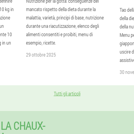
definire
Nutrizione per la gotta: conseguenze del
 10 kg in
mancato rispetto della dieta durante la
Tao dell
azione
malattia, varietà, principi di base, nutrizione
della di
 un
durante una riacutizzazione, elenco degli
della nu
ente 10
alimenti consentiti e proibiti, menu di
Menu per
g in un
esempio, ricette.
giappon
uscire d
29 ottobre 2025
assistiv
30 nov
Tutti gli articoli
 LA CHAUX-