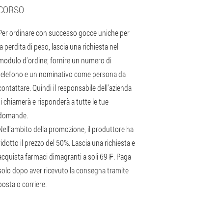
CORSO
Per ordinare con successo gocce uniche per
la perdita di peso, lascia una richiesta nel
modulo d'ordine; fornire un numero di
telefono e un nominativo come persona da
contattare. Quindi il responsabile dell'azienda
ti chiamerà e risponderà a tutte le tue
domande.
Nell'ambito della promozione, il produttore ha
ridotto il prezzo del 50%. Lascia una richiesta e
acquista farmaci dimagranti a soli 69 ₣. Paga
solo dopo aver ricevuto la consegna tramite
posta o corriere.