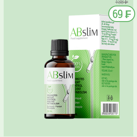
138 ₣
69 ₣