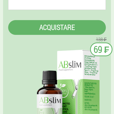
ACQUISTARE
138 ₣
69 ₣