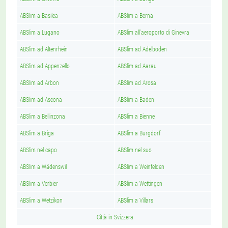
ABSlim a Basilea
ABSlim a Berna
ABSlim a Lugano
ABSlim all'aeroporto di Ginevra
ABSlim ad Altenrhein
ABSlim ad Adelboden
ABSlim ad Appenzello
ABSlim ad Aarau
ABSlim ad Arbon
ABSlim ad Arosa
ABSlim ad Ascona
ABSlim a Baden
ABSlim a Bellinzona
ABSlim a Bienne
ABSlim a Briga
ABSlim a Burgdorf
ABSlim nel capo
ABSlim nel suo
ABSlim a Wädenswil
ABSlim a Weinfelden
ABSlim a Verbier
ABSlim a Wettingen
ABSlim a Wetzikon
ABSlim a Villars
Città in Svizzera